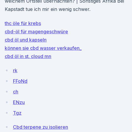
welchem Ortsteil übernachten? | Sonstiges Afrika Bei
Kapstadt tue ich mir ein wenig schwer.
thc öle für krebs
cbd-öl für magengeschwüre
cbd öl und kapseln
können sie cbd wasser verkaufen_
cbd öl in st. cloud mn
rk
FFoNd
ch
ENzu
Tgz
Cbd terpene zu isolieren