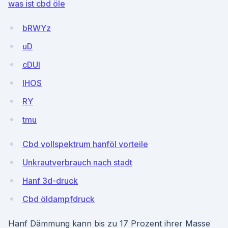
was ist cbd öle
bRWYz
uD
cDUl
lHOS
RY
tmu
Cbd vollspektrum hanföl vorteile
Unkrautverbrauch nach stadt
Hanf 3d-druck
Cbd öldampfdruck
Hanf Dämmung kann bis zu 17 Prozent ihrer Masse