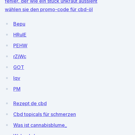
fehler, der wie ein stück unkraut aussieht
wählen sie den promo-code für cbd-öl
Bepu
HRuIE
PEHW
rZjWc
GOT
lqv
PM
Rezept de cbd
Cbd topicals für schmerzen
Was ist cannabisblume_