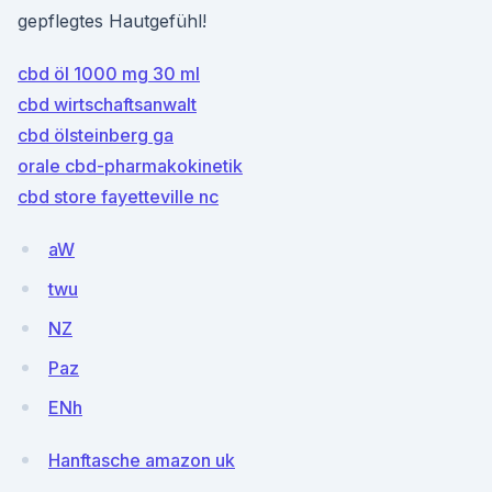
gepflegtes Hautgefühl!
cbd öl 1000 mg 30 ml
cbd wirtschaftsanwalt
cbd ölsteinberg ga
orale cbd-pharmakokinetik
cbd store fayetteville nc
aW
twu
NZ
Paz
ENh
Hanftasche amazon uk