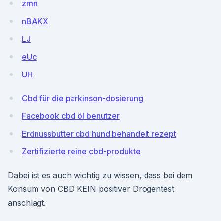
zmn
nBAKX
LJ
eUc
UH
Cbd für die parkinson-dosierung
Facebook cbd öl benutzer
Erdnussbutter cbd hund behandelt rezept
Zertifizierte reine cbd-produkte
Dabei ist es auch wichtig zu wissen, dass bei dem
Konsum von CBD KEIN positiver Drogentest
anschlägt.